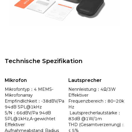
Technische Spezifikation
Mikrofon
Lautsprecher
Mikrofontyp：4 MEMS-
Nennleistung：4Ω/3W

Mikrofonarray 

Effektiver 
Empfindlichkeit：-38dBV/Pa 
Frequenzbereich：80~20k 
94dB SPL@1kHz

Hz

S/N：66dBV/Pa 94dB 
 Lautsprecherlautstärke：
SPL@1kHz,A-gewichtet

83dB @1W/1m

Effektiver 
THD (Gesamtverzerrung)：
Aufnahmeabstand: Radius 
≤ 5%