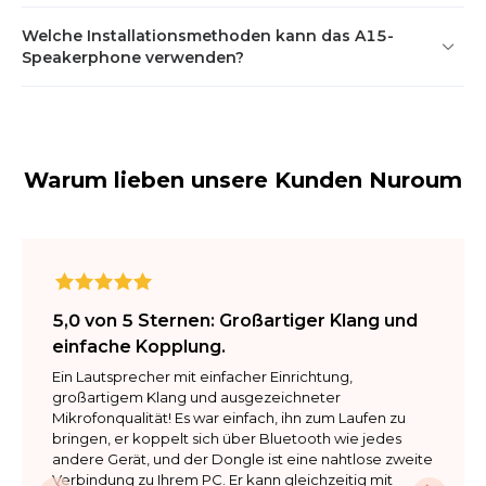
AGC: Unterstützung

Nachhallunterdrückung：
Welche Installationsmethoden kann das A15-
RT60<1s
Speakerphone verwenden?
Physikalisch
Kompatible
Betriebssysteme
Einbau: Flach auf den Tisch 
Warum lieben unsere Kunden Nuroum
legen

Windows/MacOS/Linux/Chrom
USB2.0 Typ-C: USB-Gerät, 
OS
Kommunikationsschnittstelle

USB2.0 Typ-C: 
Umgekehrter 
Ladeanschluss, unterstützt 
das Aufladen von 
5,0 von 5 Sternen: Großartiger Klang und
Mobiltelefonen（5V-1A）

einfache Kopplung.
AUX: Anschluss an 
Mobiltelefon/PC, 
Ein Lautsprecher mit einfacher Einrichtung, 
Eingang/Ausgang

großartigem Klang und ausgezeichneter 
Mikrofonqualität! Es war einfach, ihn zum Laufen zu 
AUX OUT/Link: Anschluss 
bringen, er koppelt sich über Bluetooth wie jedes 
von externen 
andere Gerät, und der Dongle ist eine nahtlose zweite 
Lautsprechern/Kaskadenerweiterung 
Verbindung zu Ihrem PC. Er kann gleichzeitig mit 
von zwei A15s
