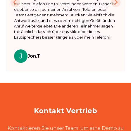
meinem Telefon und PC verbunden werden. Daher ist 
USB-Dongle: Unterstützt
es ebenso einfach, einen Anruf vom Telefon oder 
Teams entgegenzunehmen: Drücken Sie einfach die 
Antworttaste, und es wird zum richtigen Gerät für den 
Abmessungen
Anruf weitergeleitet. Die anderen Teilnehmer sagen 
tatsächlich, dass ich über das Mikrofon dieses 
Product dimensions：
Lautsprechers besser klinge als über mein Telefon!!
216*109*41mm

Package dimensions：
238*155*48mm

J
Jon.T
Net weight：534g

Gross weight：792g
Kontakt Vertrieb
Kontaktieren Sie unser Team, um eine Demo zu