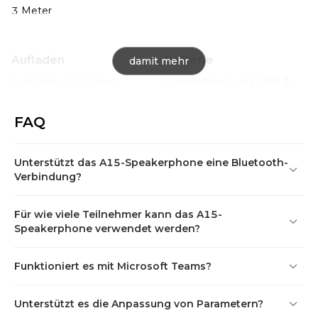
3 Meter
Aufladen
Batterie
damit mehr
Ladezeit：2 Stunden

Stromversorgung: USB & 
Wechselspezifikation：5V-
Batterie

2A Standby-Zeit：180 Tage

Batteriespezifikation：
FAQ
Betriebszeit：8 Stunden
3.65V 2600mAh
Unterstützt das A15-Speakerphone eine Bluetooth-
Bluetooth
Audio
Verbindung?
Spezifikationen：
Beamforming: 
Bluetooth5.0

Unterstützung

Für wie viele Teilnehmer kann das A15-
Bluetooth-Protokoll：HFP，
Maximale 
Speakerphone verwendet werden?
A2DP，AVRCPP

Hintergrundgeräuschunterdrüc
Frequenz：2400-
21dB 

2483.5MHz

Funktioniert es mit Microsoft Teams?
Vollduplex-Kommunikation: 
Signalbereich：20m（Open 
Unterstützung

space）
Echounterdrückung: 
Unterstützt es die Anpassung von Parametern?
Unterstützung
