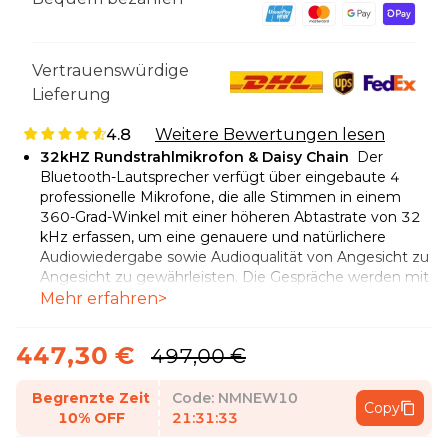
Vertrauenswürdige
Lieferung
4.8
Weitere Bewertungen lesen
32kHZ Rundstrahlmikrofon & Daisy Chain
Der
Bluetooth-Lautsprecher verfügt über eingebaute 4
professionelle Mikrofone, die alle Stimmen in einem
360-Grad-Winkel mit einer höheren Abtastrate von 32
kHz erfassen, um eine genauere und natürlichere
Audiowiedergabe sowie Audioqualität von Angesicht zu
Angesicht zu gewährleisten. Die Gespräche werden mit
einem kräftigen und natürlichen Klang aufgezeichnet.
Mehr erfahren>
Der Lautsprecher mit Mikrofon eignet sich nicht nur für
das Home Office, sondern auch für Konferenzräume in
447,30 €
497,00 €
Unternehmen mit bis zu 10 Personen. Durch
Kaskadierung von 2 A15-Einheiten können sogar
Telefonkonferenz、Präsenzmeeting oder Hybrid
Begrenzte Zeit
Code:
NMNEW10
Copy
Meeting mit 20 Teilnehmern unterstützt werden.
10% OFF
21:31:31
Echo, Nachhall und Geräuschunterdrückung
Für