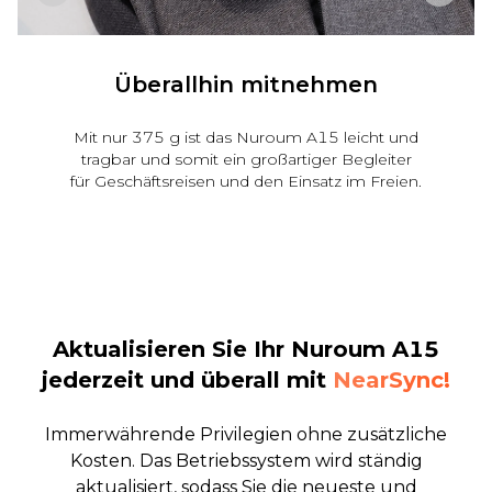
Starke Kompatibilität
Nuroum A15 ist nahtlos mit den wichtigsten
Betriebssystemen und Konferenzplattformen
wie Zoom Meeting,Microsoft Teams,Google
Meet,Webex,GoToMeeting usw. kompatibel.
Aktualisieren Sie Ihr Nuroum A15
jederzeit und überall
mit
NearSync!
Immerwährende Privilegien ohne zusätzliche
Kosten. Das Betriebssystem wird ständig
aktualisiert, sodass Sie die neueste und