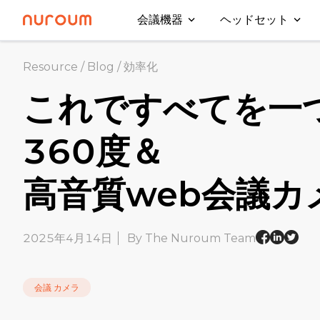
会議機器
ヘッドセット
Resource
/
Blog
/
効率化
これですべてを一
360度＆
高音質web会議カ
2025年4月14日
By The Nuroum Team
会議 カメラ