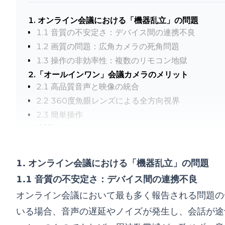
1. オンライン会議における「機器乱立」の問題
1.1 音質の不安定さ：デバイス間の連携不良
1.2 画質の問題：広角カメラの死角問題
1.3 操作の非効率性：複数のリモコン地獄
2.「オールインワン」会議カメラのメリット
2.1 高品質音声と映像の統合
2.2 360度魚眼レンズによる全方向視界
2.3 簡単操作
3. 製品紹介：Nuroum 360 Pro
3.1 高音質とノイズキャンセリング技術
3.2 魚眼レンズ設計
1. オンライン会議における「機器乱立」の問題
3.3リモコンでの操作
1.1 音質の不安定さ：デバイス間の連携不良
3.4 多用途な互換性と多様な設置方法
オンライン会議において最も多く報告される問題の
4. まとめ
いる場合、音声の遅延やノイズが発生し、会話が途