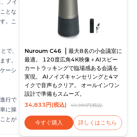
は、ノイ
ことな
す。こ
ことで、
Nuroum C46
最大8名の小会議室に
最適。 120度広角4K映像＋AIスピー
ます。
カートラッキングで臨場感ある会議を
ケーシ
実現。 AIノイズキャンセリングと4マ
イクで音声もクリア。 オールインワン
設計で準備もスムーズ。
進行で
34,833円(税込)
40,980円(税込)
簡単に操
ことが
今すぐ購入
詳しくはこちら