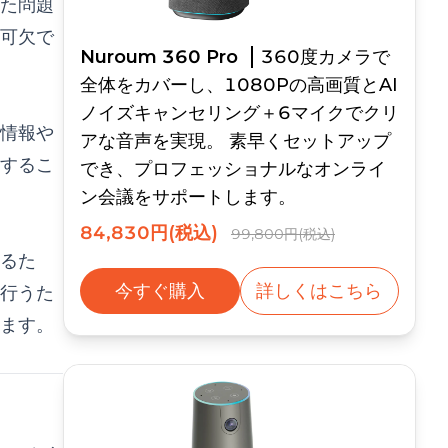
た問題
可欠で
Nuroum 360 Pro
360度カメラで
全体をカバーし、1080Pの高画質とAI
ノイズキャンセリング＋6マイクでクリ
情報や
アな音声を実現。 素早くセットアップ
するこ
でき、プロフェッショナルなオンライ
ン会議をサポートします。
84,830円(税込)
99,800円(税込)
るた
今すぐ購入
詳しくはこちら
行うた
ます。