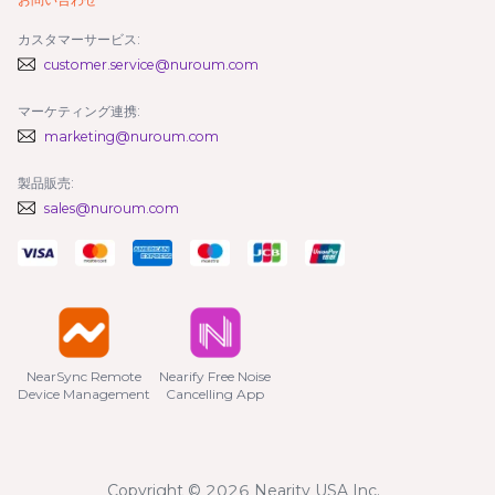
カスタマーサービス:
customer.service@nuroum.com
マーケティング連携:
marketing@nuroum.com
製品販売:
sales@nuroum.com
NearSync Remote

Nearify Free Noise

Device Management
Cancelling App
Copyright © 2026 Nearity USA Inc.