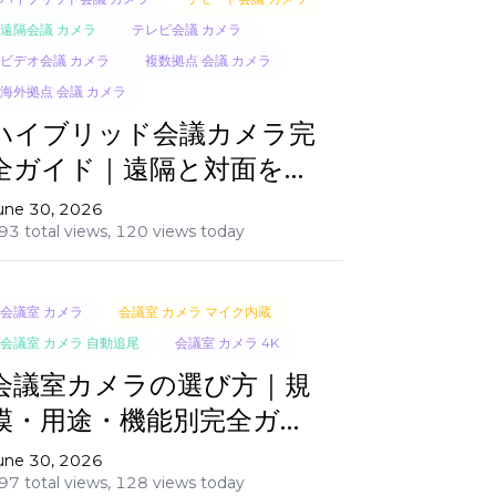
遠隔会議 カメラ
テレビ会議 カメラ
ビデオ会議 カメラ
複数拠点 会議 カメラ
海外拠点 会議 カメラ
ハイブリッド会議カメラ完
全ガイド｜遠隔と対面をシ
ームレスに接続
une 30, 2026
93 total views,
120 views today
会議室 カメラ
会議室 カメラ マイク内蔵
会議室 カメラ 自動追尾
会議室 カメラ 4K
会議室カメラの選び方｜規
模・用途・機能別完全ガイ
ド
une 30, 2026
97 total views,
128 views today