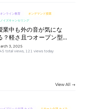
オンライン教育
オンデマンド授業
ノイズキャンセリング
授業中も外の音が気にな
る？軽さ且つオープン型ヘ
ッドセットで解決！
arch 3, 2025
45 total views,
121 views today
View All →
ハイブリッド会議 カメラ
リモート会議 カメラ