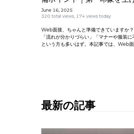
ニックも解説！
June 16, 2025
320 total views,
174 views today
Web面接、ちゃんと準備できていますか
「流れが分かりづらい」「マナーや服装に
という方も多いはず。本記事では、Web
流れから、服装・カメラ・背景・マナーの
で、初心者でも安心してのぞめるようにや
ます。プロ仕様のWebカメラやイヤホン
するので、面接で好印象を残したい方は必
最新の記事