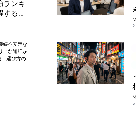
強ランキ
躍するお
M
2
接続不安定な
リアな通話が
較。選び方のポ
M
3