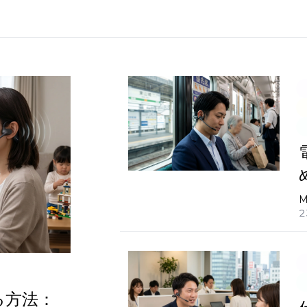
M
2
る方法：