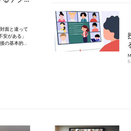
？対面と違って
不安がある」
面接の基本的な
ポイントま
M
さしく解説し
5
の選び方も紹介
見です！