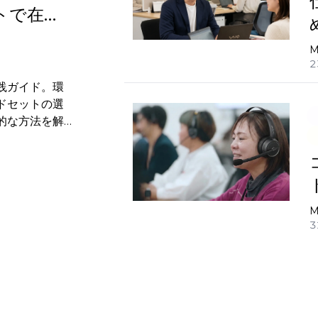
トで在宅
M
2
践ガイド。環
ドセットの選
的な方法を解
M
3