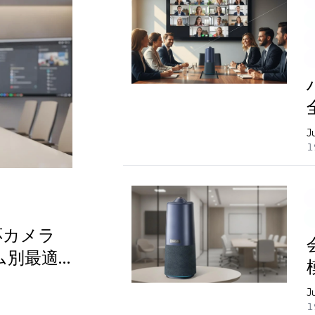
J
1
対応カメラ
ム別最適
J
1