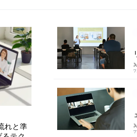
J
7
流れと準
J
7
げるテク