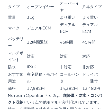
オーバーイ
タイプ
オープンイヤー
片耳タイプ
ヤー
重量
31g
より重い
より重い
デュアル
デュアル
マイク
デュアルECM
ECM
ECM
バッテリ
12時間通話
45時間
45時間
ー
マルチポ
対応
対応
対応
イント
防水
IPX6
非対応
非対応
おすすめ
在宅勤務・モバイ
コールセン
ドライバ
用途
ル
ター
ー・受付
価格
17,982円
14,382円
13,482円
Nuroum OpenEar Pro 2は、
超軽量・防水・コンパ
クト収納
という点で他モデルと差別化されています。