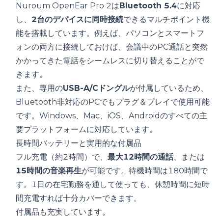
Nuroum OpenEar Pro 2は
Bluetooth 5.4
に対応
し、
2台のデバイスに同時接続
できるマルチポイント機
能を搭載しています。例えば、パソコンとスマートフ
ォンの両方に接続しておけば、会議中のPC通話と突然
かかってきた電話をシームレスに切り替えることがで
きます。
また、専用の
USB-A/Cドングル
が付属しているため、
Bluetooth非対応のPCでもプラグ＆プレイで使用可能
です。Windows、Mac、iOS、Androidのすべての主
要プラットフォームに対応しています。
長時間バッテリーと実用的な付属品
フル充電（約2時間）で、
最大12時間の通話
、または
15時間の音楽再生
が可能です。待機時間は180時間で
す。1日の在宅勤務を通して使っても、休憩時間に短時
間充電すれば十分カバーできます。
付属品も充実しています。