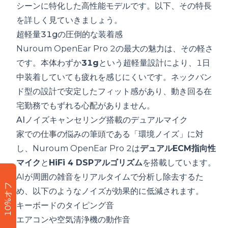
シーンに特化した高性能モデルです。以下、その特長
を詳しく見ていきましょう。
超軽量31gの圧倒的な装着感
Nuroum OpenEar Pro 2の最大の魅力は、その軽さ
です。本体わずか
31g
という超軽量設計により、1日
中装着していても疲れを感じにくいです。ネックバン
ド型の設計で安定したフィット感があり、動き回る在
宅勤務でもずれる心配がありません。
AIノイズキャンセリング搭載のデュアルマイク
家での仕事の悩みの筆頭である「環境ノイズ」に対
し、Nuroum OpenEar Pro 2は
デュアルECM指向性
マイク
と
HiFi 4 DSPアルゴリズム
を搭載しています。
AIが周囲の雑音をリアルタイムで分析し除去するた
10%オフ
め、以下のようなノイズが効果的に低減されます。
キーボードのタイピング音
エアコンや空気清浄機の動作音