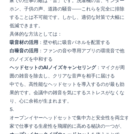
家での仕事の敵は「音」です。洗濯機の音、インター
ホン、子供の声、道路の騒音——これらを完全に排除
することは不可能です。しかし、適切な対策で大幅に
低減できます。
具体的な方法としては：
吸音材の活用
：壁や机に吸音パネルを配置する
白噪音の活用
：ファンの音や専用アプリの環境音で他
のノイズを中和する
ヘッドセットのAIノイズキャンセリング
：マイクが周
囲の雑音を除去し、クリアな音声を相手に届ける
中でも、高性能なヘッドセットを導入するのが最も効
果的です。会議中の雑音を気にするストレスがなくな
り、心に余裕が生まれます。
5.
オープンイヤーヘッドセットで集中力と安全性を両立する
家で仕事する生産性を飛躍的に高める秘訣の一つが、