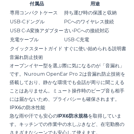
付属品
用途
専用コンパクトケース
持ち運び時の保護と収納
USB-Cドングル
PCへのワイヤレス接続
USB C-A変換アダプター
古いPCへの接続対応
充電ケーブル
USB-C充電
クイックスタートガイド
すぐに使い始められる説明書
音漏れ防止技術
オープンイヤー型を選ぶ際に気になるのが「音漏れ」
です。Nuroum OpenEar Pro 2は音漏れ防止技術を
搭載しており、静かな環境でも会話が周りに聞こえる
ことはありません。ミュート操作時のビープ音も相手
には届かないため、プライバシーも確保されます。
IPX6の防水性能
急な雨や汗でも安心の
IPX6防水規格
を取得していま
す。キッチンでの作業中の水しぶきなど、在宅勤務の
さまざまなシーンでも安心して使えます。