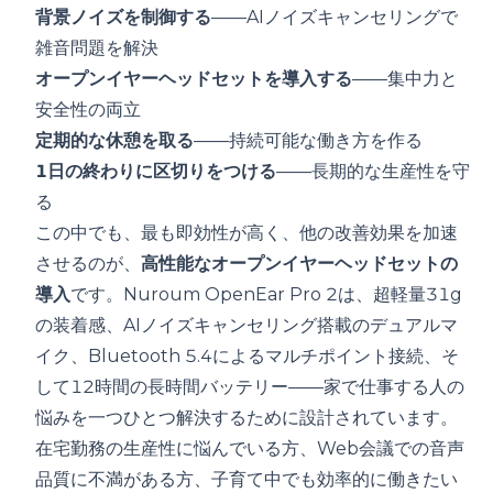
背景ノイズを制御する
——AIノイズキャンセリングで
雑音問題を解決
オープンイヤーヘッドセットを導入する
——集中力と
安全性の両立
定期的な休憩を取る
——持続可能な働き方を作る
1日の終わりに区切りをつける
——長期的な生産性を守
る
この中でも、最も即効性が高く、他の改善効果を加速
させるのが、
高性能なオープンイヤーヘッドセット
の
導入
です。Nuroum OpenEar Pro 2は、超軽量31g
の装着感、AIノイズキャンセリング搭載のデュアルマ
イク、Bluetooth 5.4によるマルチポイント接続、そ
して12時間の長時間バッテリー——家で仕事する人の
悩みを一つひとつ解決するために設計されています。
在宅勤務の生産性に悩んでいる方、Web会議での音声
品質に不満がある方、子育て中でも効率的に働きたい