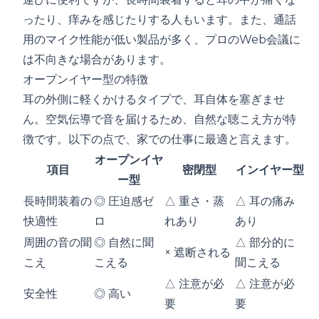
ったり、痒みを感じたりする人もいます。また、通話
用のマイク性能が低い製品が多く、プロのWeb会議に
は不向きな場合があります。
オープンイヤー型の特徴
耳の外側に軽くかけるタイプで、耳自体を塞ぎませ
ん。空気伝導で音を届けるため、自然な聴こえ方が特
徴です。以下の点で、家での仕事に最適と言えます。
オープンイヤ
項目
密閉型
インイヤー型
ー型
長時間装着の
◎ 圧迫感ゼ
△ 重さ・蒸
△ 耳の痛み
快適性
ロ
れあり
あり
周囲の音の聞
◎ 自然に聞
△ 部分的に
× 遮断される
こえ
こえる
聞こえる
△ 注意が必
△ 注意が必
安全性
◎ 高い
要
要