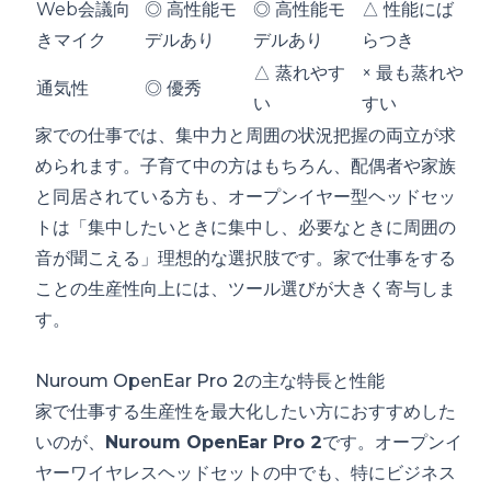
Web会議向
◎ 高性能モ
◎ 高性能モ
△ 性能にば
きマイク
デルあり
デルあり
らつき
△ 蒸れやす
× 最も蒸れや
通気性
◎ 優秀
い
すい
家での仕事では、集中力と周囲の状況把握の両立が求
められます。子育て中の方はもちろん、配偶者や家族
と同居されている方も、オープンイヤー型ヘッドセッ
トは「集中したいときに集中し、必要なときに周囲の
音が聞こえる」理想的な選択肢です。家で仕事をする
ことの生産性向上には、ツール選びが大きく寄与しま
す。
Nuroum OpenEar Pro 2の主な特長と性能
家で仕事する生産性を最大化したい方におすすめした
いのが、
Nuroum OpenEar Pro 2
です。オープンイ
ヤーワイヤレスヘッドセットの中でも、特にビジネス