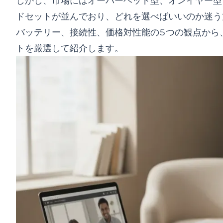
しかし、市場にはオーバーヘッド型、オンイヤー型
リモートワークヘッドセットに関するよくある質問（F
Q1. リモートワークヘッドセットの選び方で最重
ドセットが並んでおり、どれを選べばいいのか迷う
Q2. オープンイヤー型と密閉型ヘッドセットの違い
バッテリー、接続性、価格対性能の5つの観点から
Q3. リモートミーティングでマイク性能はどの程
トを厳選して紹介します。
Q4. ワイヤレスと有線ヘッドセット、リモートワ
Q5. 1日中装着しても疲れないヘッドセットはあり
まとめ：明日からのリモートワークを、もっと快適に