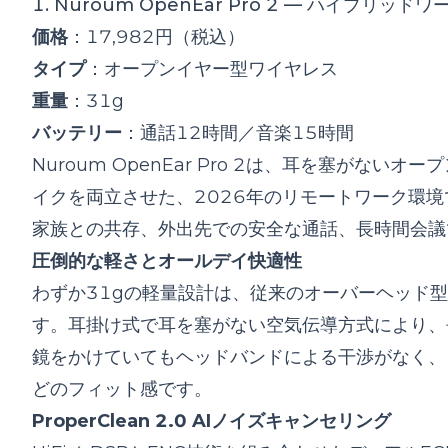
1. Nuroum OpenEar Pro 2 — ハイブリッ
価格
：17,982円（税込）
タイプ
：オープンイヤー型ワイヤレス
重量
：31g
バッテリー
：通話12時間／音楽15時間
Nuroum OpenEar Pro 2は、耳を塞がな
イクを両立させた、2026年のリモートワーク環
家族との共存、外出先での安全な通話、長時間会議
圧倒的な軽さとオールデイ快適性
わずか31gの軽量設計は、従来のオーバーヘッド型
す。耳掛け式で耳を塞がない空気伝導方式により、
鏡をかけていてもヘッドバンドによる干渉がなく、
どのフィット感です。
ProperClean 2.0 AIノイズキャンセリング