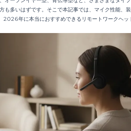
、オープンイヤー型、骨伝導型など、さまざまなタイプ
AQ）
要なポイントは何ですか？
方も多いはずです。そこで本記事では、マイク性能、装
は何ですか？
、2026年に本当におすすめできるリモートワークヘッ
度効果がありますか？
ークではどちらがおすすめですか？
ますか？