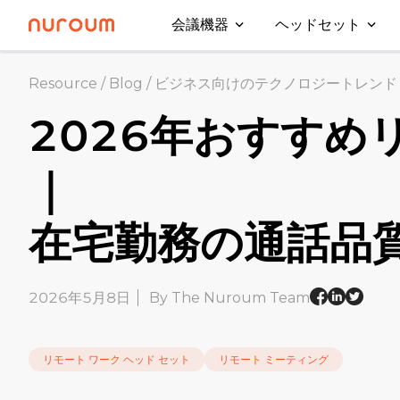
会議機器
ヘッドセット
Resource
/
Blog
/
ビジネス向けのテクノロジートレンド
2026年おすすめ
｜
在宅勤務の通話品
2026年5月8日
By The Nuroum Team
リモート ワーク ヘッド セット
リモート ミーティング