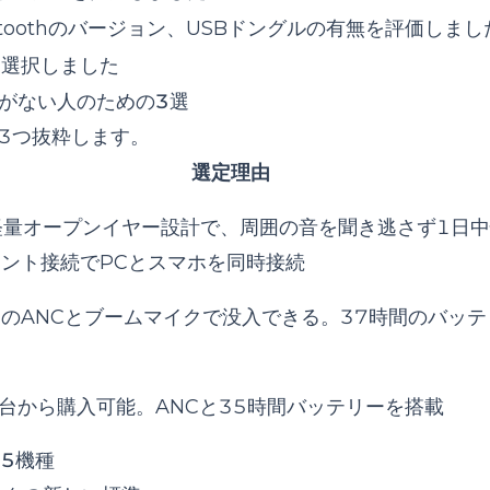
toothのバージョン、USBドングルの有無を評価しまし
を選択しました
がない人のための3選
3つ抜粋します。
選定理由
軽量オープンイヤー設計で、周囲の音を聞き逃さず1日
ント接続でPCとスマホを同時接続
のANCとブームマイクで没入できる。37時間のバッテ
0円台から購入可能。ANCと35時間バッテリーを搭載
選5機種