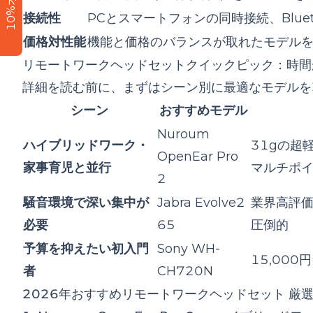
10%オフ
接続性
PCとスマートフォンの同時接続、Blue
価格対性能
機能と価格のバランスが取れたモデル
リモートワークヘッドセットクイックピック：時間
詳細を読む前に、まずはシーン別に最適なモデルを
シーン
おすすめモデル
Nuroum
ハイブリッドワーク・
31gの超
OpenEar Pro
家事育児と並行
マルチポイ
2
騒音環境で深い集中が
Jabra Evolve2
業界高評価
必要
65
圧倒的
予算を抑えたい初入門
Sony WH-
15,00
者
CH720N
2026年おすすめリモートワークヘッドセット 厳