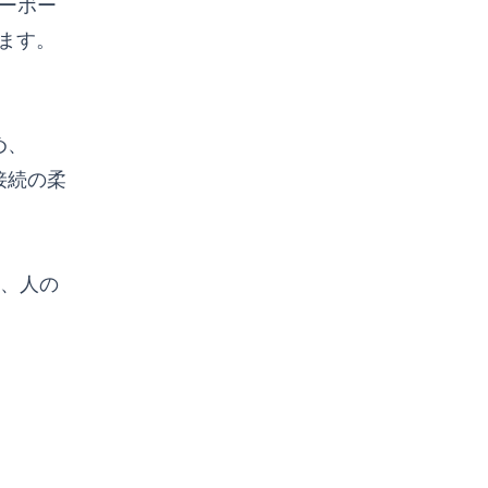
キーボー
ます。
め、
接続の柔
、人の