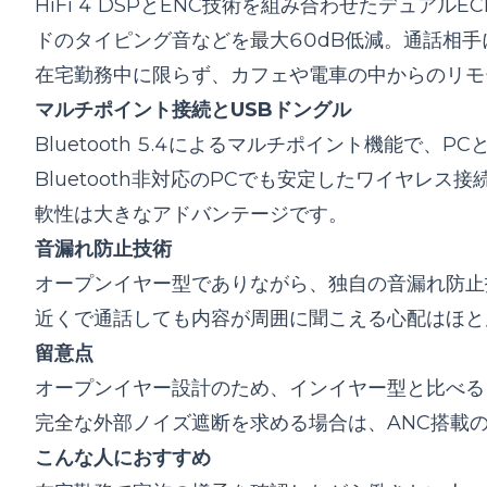
HiFi 4 DSPとENC技術を組み合わせたデュ
ドのタイピング音などを最大60dB低減。通話相
在宅勤務中に限らず、カフェや電車の中からのリモ
マルチポイント接続とUSBドングル
Bluetooth 5.4によるマルチポイント機能で
Bluetooth非対応のPCでも安定したワイヤレ
軟性は大きなアドバンテージです。
音漏れ防止技術
オープンイヤー型でありながら、独自の音漏れ防止
近くで通話しても内容が周囲に聞こえる心配はほと
留意点
オープンイヤー設計のため、インイヤー型と比べる
完全な外部ノイズ遮断を求める場合は、ANC搭載
こんな人におすすめ