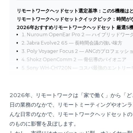
リモートワークヘッドセット選定基準：この5機種は
リモートワークヘッドセットクイックピック：時間が
2026年おすすめリモートワークヘッドセット 厳選5
1. Nuroum OpenEar Pro 2 — ハイブリッド
2. Jabra Evolve2 65 — 長時間会議の強い味方
3. Poly Voyager Focus 2 — ANCのプロフェッ
4. Shokz OpenComm 2 — 骨伝導のパイオニア
5. Sony WH-CH720N — コスパ最強のエントリ
リモートワークヘッドセット製品比較表：5機種を横
働き方別のリモートワークヘッドセット最適解：あな
コラボレーションが多いチーム勤務者
2026年、リモートワークは「家で働く」から「
ハイブリッドな働き方（在宅＋出社＋外出）
日の業務のなかで、リモートミーティングやオンラ
家事・育児と並行する在宅勤務者
んな日常のなかで、リモートワークヘッドセットの
騒音環境で深い集中が必要な職種
のものに影響を及ぼします。
予算を抑えたい初入門者・副業ワーカー