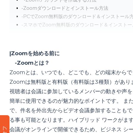
-Zoomダウンロードとインストール方法
-PCでZoom無料版のダウンロード＆インストール
-スマホでZoom無料版のダウンロード＆インストー
-Zoomサインインする方法（PCアプリで登録する
｜ZoomでWeb会議を始めるには
｜まとめ
|Zoomを始める前に
｜Nuroumについて
-Zoomとは？
Zoomとは、いつでも、どこでも、どの端末から
Zoomは無料版と有料版（有料版は3種類）があり
視聴者は会議に参加しているメンバーの動きや声を
簡単に使用できるのが魅力的なポイントです。 ま
で、件名を外出先からビデオ会議参加することもで
る事も可能となります。ハイブリッド ワークがます
会議がオンラインで開催できるため、ビジネス シ