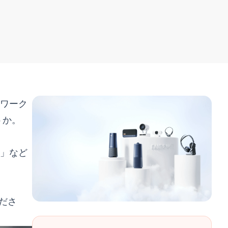
ドワーク
うか。
?」など
ださ