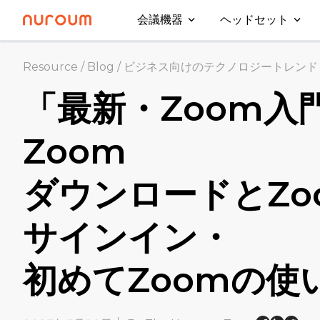
会議機器
ヘッドセット
Resource
/
Blog
/
ビジネス向けのテクノロジートレンド
「最新・Zoom入
Zoom
ダウンロードとZo
サインイン・
初めてZoomの使