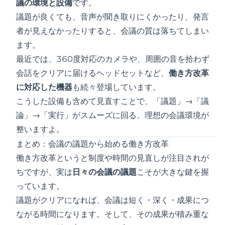
議の環境と設備
です。
議題が良くても、音声が聞き取りにくかったり、発言
者が見えなかったりすると、会議の質は落ちてしまい
ます。
最近では、
360度対応のカメラ
や、周囲の音を拾わず
会話をクリアに届ける
ヘッドセット
など、
働き方改革
に対応した機器
も続々登場しています。
こうした設備も含めて見直すことで、「議題」→「議
論」→「実行」がスムーズに回る、理想の会議環境が
整いますよ。
まとめ：会議の議題から始める働き方改革
働き方改革というと制度や時間の見直しが注目されが
ちですが、実は
日々の会議の議題
こそが大きな鍵を握
っています。
議題がクリアになれば、会議は短く・深く・成果につ
ながる時間になります。そして、その成果が積み重な