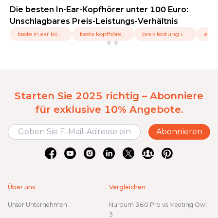
Die besten In-Ear-Kopfhörer unter 100 Euro:
Unschlagbares Preis-Leistungs-Verhältnis
beste in ear kopfhörer unter 100 euro
beste kopfhörer unter 100 euro
preis leistung in ear kopfhörer
enc 
Starten Sie 2025 richtig – Abonniere
für exklusive 10% Angebote.
Abonnieren
Über uns
Vergleichen
Unser Unternehmen
Nuroum 360 Pro vs Meeting Owl
3