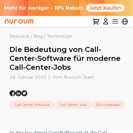
Resource
/
Blog
/
Technologie
Die Bedeutung von Call-
Center-Software für moderne
Call-Center-Jobs
28. Februar 2025
Vom Nuroum-Team
Call Center Software
Call Center Jobs
Büro Headsets
In der heutigen Geschäftswelt ist die Call-