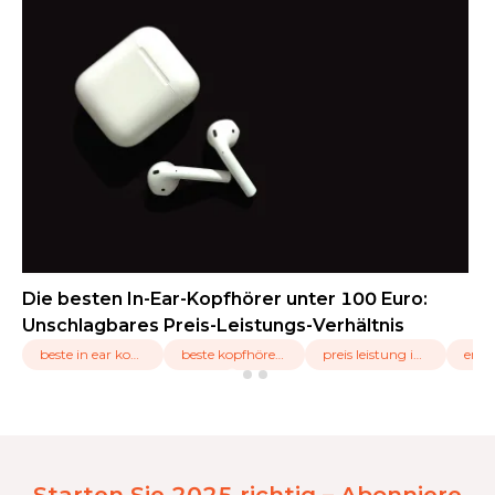
Die besten In-Ear-Kopfhörer unter 100 Euro:
Unschlagbares Preis-Leistungs-Verhältnis
beste in ear kopfhörer unter 100 euro
beste kopfhörer unter 100 euro
preis leistung in ear kopfhörer
enc 
Starten Sie 2025 richtig – Abonniere