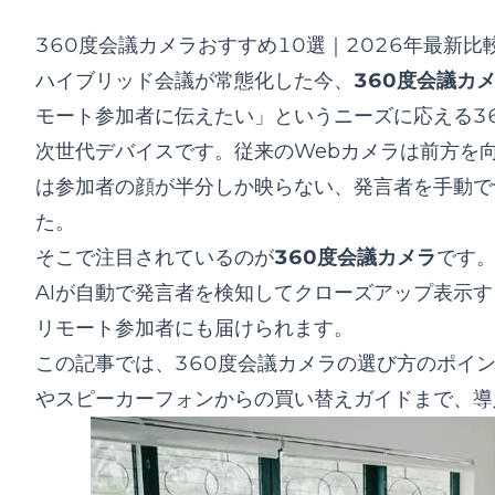
Meeting Owl 3 / Meeting Owl Pro — 海外
RICOH Meeting 360 — 国内メーカーの安定感
360度会議カメラおすすめ10選｜2026年最新
Nuroum 360 Pro — コスパに優れたオールインワ
ハイブリッド会議が常態化した今、
360度会議カ
Jabra PanaCast 50 — 180度広角の高級モデル
モート参加者に伝えたい」というニーズに応える3
Kandao Meeting Pro — スタンドアローン対
次世代デバイスです。従来のWebカメラは前方を
Huddly IQ / Huddly L1 — AIカメラの北欧ブラン
は参加者の顔が半分しか映らない、発言者を手動で
Coolpo AI Huddle — コストパフォーマンス重視
比較一覧表
た。
Webカメラから360度会議カメラへの買い替えメリ
そこで注目されているのが
360度会議カメラ
です。
スピーカーフォン・マイクからの代替・統合ガイド
AIが自動で発言者を検知してクローズアップ表示
PTZカメラ・ビデオ会議システムからの移行も視野に
リモート参加者にも届けられます。
導入の判断基準とおすすめの選び方
この記事では、360度会議カメラの選び方のポイ
会議室規模別の選定基準
やスピーカーフォンからの買い替えガイドまで、導
予算別の選定基準
まとめ