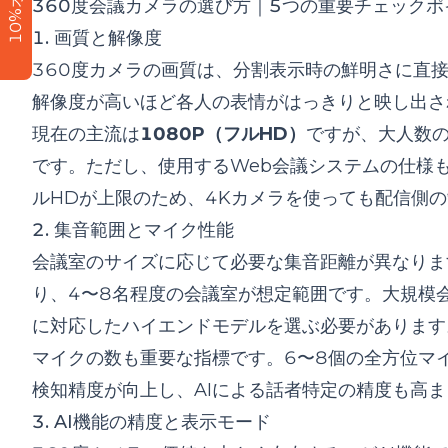
10%オフ
360度会議カメラの選び方｜5つの重要チェックポ
1. 画質と解像度
360度カメラの画質は、分割表示時の鮮明さに直
解像度が高いほど各人の表情がはっきりと映し出さ
現在の主流は
1080P（フルHD）
ですが、大人数
です。ただし、使用するWeb会議システムの仕様も確
ルHDが上限のため、4Kカメラを使っても配信側
2. 集音範囲とマイク性能
会議室のサイズに応じて必要な集音距離が異なりま
り、4〜8名程度の会議室が想定範囲です。大規模
に対応したハイエンドモデルを選ぶ必要があります
マイクの数も重要な指標です。6〜8個の全方位マ
検知精度が向上し、AIによる話者特定の精度も高
3. AI機能の精度と表示モード