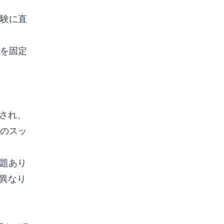
験に直
を固定
識され、
のスッ
問題あり
が異なり