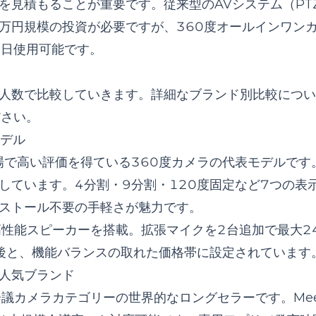
を見積もることが重要です。従来型のAVシステム（PT
万円規模の投資が必要ですが、360度オールインワン
即日使用可能です。
人数で比較していきます。詳細なブランド別比較につい
ださい。
モデル
本市場で高い評価を得ている360度カメラの代表モデルです
しています。4分割・9分割・120度固定など7つの表
ストール不要の手軽さが魅力です。
高性能スピーカーを搭載。拡張マイクを2台追加で最大2
前後と、機能バランスの取れた価格帯に設定されています
外発の人気ブランド
60度会議カメラカテゴリーの世界的なロングセラーです。Meet