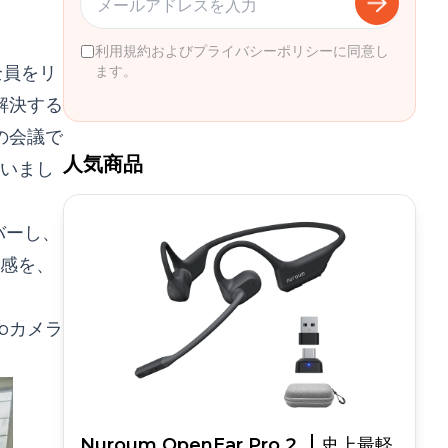
利用規約およびプライバシーポリシーに同意し
全員をリ
ます。
解決する
の会議で
人気商品
いまし
バーし、
入感を、
bカメラ
Nuroum OpenEar Pro 2
史上最軽