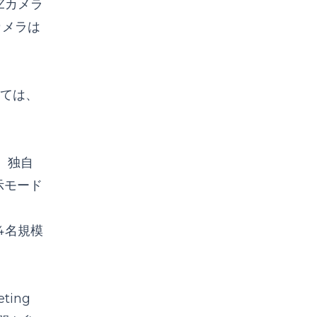
Zカメラ
カメラは
ては、
。独自
示モード
4名規模
。
ing