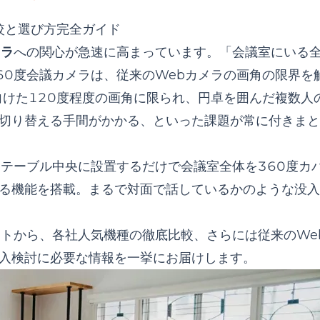
発の人気ブランド
比較と選び方完全ガイド
ン
メラ
への関心が急速に高まっています。「会議室にいる
60度会議カメラは、従来のWebカメラの画角の限界を
応の次世代モデル
向けた120度程度の画角に限られ、円卓を囲んだ複数人
ド
切り替える手間がかかる、といった課題が常に付きまと
ット
テーブル中央に設置するだけで会議室全体を360度カ
する機能を搭載。まるで対面で話しているかのような没
ントから、各社人気機種の徹底比較、さらには従来のWe
入検討に必要な情報を一挙にお届けします。