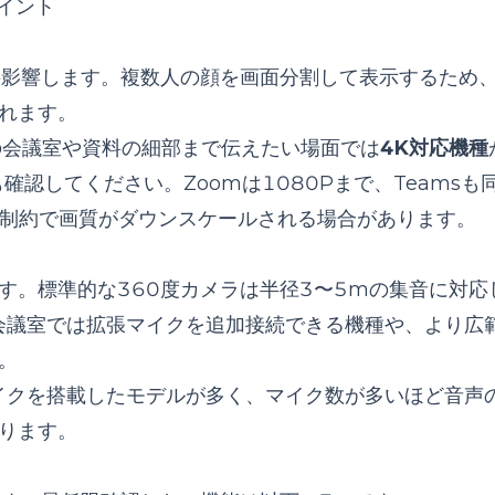
イント
接影響します。複数人の顔を画面分割して表示するため
れます。
の会議室や資料の細部まで伝えたい場面では
4K対応機種
認してください。Zoomは1080Pまで、Teamsも
の制約で画質がダウンスケールされる場合があります。
す。標準的な360度カメラは半径3〜5mの集音に対応
会議室では拡張マイクを追加接続できる機種や、より広
。
イクを搭載したモデルが多く、マイク数が多いほど音声
まります。