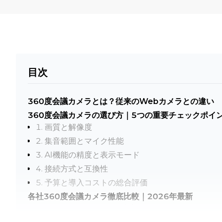
目次
360度会議カメラとは？従来のWebカメラとの違い
360度会議カメラの選び方｜5つの重要チェックポイ
1. 画質と解像度
2. 集音範囲とマイク性能
3. AI機能の精度と表示モード
4. 接続方式と互換性
5. 予算と導入コストの総合評価
各社360度会議カメラ徹底比較｜2026年最新
KAIGIO CAM360 — 日本市場のベストバランスモ