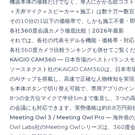
機器本体の価格だけでなく、導入にかかる総コスト
＋天井マイク＋スピーカー＋施工）は数十万〜数百
その10分の1以下の価格帯で、しかも施工不要・
各社360度会議カメラ徹底比較｜2026年最新
それでは、各社の代表モデルを機能・価格帯・対応
各社360度カメラ比較ランキング
も併せてご覧く
KAIGIO CAM360 — 日本市場のベストバランス
ソースネクスト社のKAIGIO CAM360は、日
のAIチップを搭載し、高速で正確な人物検知を実現
を本体ボタンで切り替え可能で、専用アプリのイン
8つの全方位マイクで半径5mまで集音し、3つの
の会議にも対応できます。実勢価格は約8.8万円
Meeting Owl 3 / Meeting Owl Pro — 海
Owl Labs社のMeeting Owlシリーズは、3