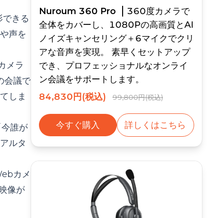
Nuroum 360 Pro
360度カメラで
影できる
全体をカバーし、1080Pの高画質とAI
顔や声を
ノイズキャンセリング＋6マイクでクリ
アな音声を実現。 素早くセットアップ
カメラ
でき、プロフェッショナルなオンライ
ン会議をサポートします。
の会議で
てしま
84,830円(税込)
99,800円(税込)
今すぐ購入
詳しくはこちら
「今誰が
アルタ
ebカメ
映像が