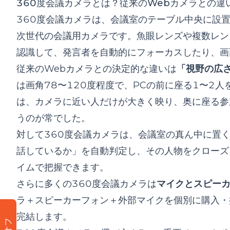
360度会議カメラとは？従来のWebカメラとの違
360度会議カメラは、会議室のテーブル中央に設
次世代の会議用カメラです。魚眼レンズや複数レン
認識して、発言者を自動的にフォーカスしたり、画
従来のWebカメラとの決定的な違いは
「視野の広さ
は画角78〜120度程度で、PCの前に座る1〜2
は、カメラに近い人だけが大きく映り、奥に座る参
うのが常でした。
対して360度会議カメラは、会議室の真ん中に置
話しているか」を自動判定し、その人物をクローズ
イムで把握できます。
さらに多くの360度会議カメラは
マイクとスピー
ラ＋スピーカーフォン＋外部マイクを個別に購入・
完結します。