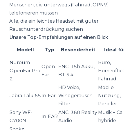
Menschen, die unterwegs (Fahrrad, ÖPNV)
telefonieren müssen
Alle, die ein leichtes Headset mit guter
Rauschunterdrückung suchen
Unsere Top-Empfehlungen auf einen Blick
Modell
Typ
Besonderheit
Ideal für
Nuroum
Büro,
Open-
ENC, 15h Akku,
OpenEar Pro
Homeoffice,
Ear
BT 5.4
2
Fahrrad
HD Voice,
Mobile
Jabra Talk 65
In-Ear
Windgeräusch-
Nutzung,
Filter
Pendler
Sony WF-
ANC, 360 Reality
Musik + Calls
In-EAR
C700N
Audio
hybride
Shokz