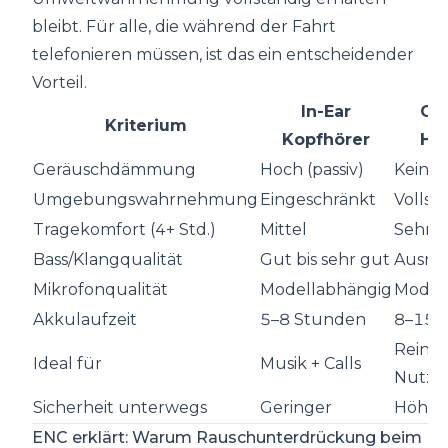
bleibt. Für alle, die während der Fahrt
telefonieren müssen, ist das ein entscheidender
Vorteil.
In-Ear
Op
Kriterium
Kopfhörer
He
Geräuschdämmung
Hoch (passiv)
Keine
Umgebungswahrnehmung
Eingeschränkt
Vollst
Tragekomfort (4+ Std.)
Mittel
Sehr 
Bass/Klangqualität
Gut bis sehr gut
Ausre
Mikrofonqualität
Modellabhängig
Model
Akkulaufzeit
5–8 Stunden
8–15 
Reine 
Ideal für
Musik + Calls
Nutzu
Sicherheit unterwegs
Geringer
Höher
ENC erklärt: Warum Rauschunterdrückung beim