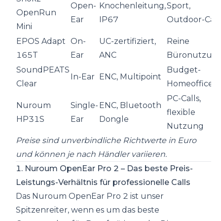
Open-
Knochenleitung,
Sport,
OpenRun
Ear
IP67
Outdoor-Call
Mini
EPOS Adapt
On-
UC-zertifiziert,
Reine
165T
Ear
ANC
Büronutzun
SoundPEATS
Budget-
In-Ear
ENC, Multipoint
Clear
Homeoffice
PC-Calls,
Nuroum
Single-
ENC, Bluetooth
flexible
HP31S
Ear
Dongle
Nutzung
Preise sind unverbindliche Richtwerte in Euro
und können je nach Händler variieren.
1. Nuroum OpenEar Pro 2 – Das beste Preis-
Leistungs-Verhältnis für professionelle Calls
Das Nuroum OpenEar Pro 2 ist unser
Spitzenreiter, wenn es um das beste