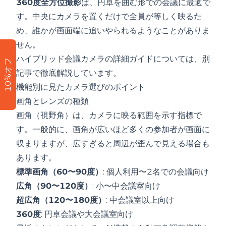
360度全方位撮影
は、円卓を囲む形での会議に最適で
す。中央にカメラを置くだけで全員が等しく映るた
め、誰かが画面端に追いやられるようなことがありま
せん。
ハイブリッド会議カメラの詳細ガイド
については、別
10%オフ
記事で徹底解説しています。
機能別に見たカメラ選びのポイント
画角とレンズの種類
画角（視野角）は、カメラに映る範囲を示す指標で
す。一般的に、画角が広いほど多くの参加者が画面に
収まりますが、広すぎると周辺が歪んで見える場合も
あります。
標準画角（60〜90度）
: 個人利用〜2名での会議向け
広角（90〜120度）
: 小〜中会議室向け
超広角（120〜180度）
: 中会議室以上向け
360度
: 円卓会議や大会議室向け