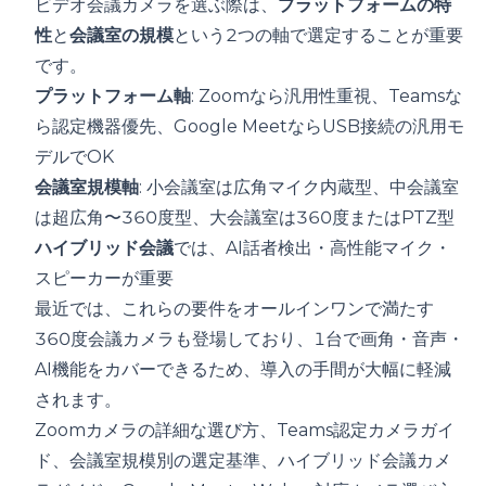
ビデオ会議カメラを選ぶ際は、
プラットフォームの特
性
と
会議室の規模
という2つの軸で選定することが重要
です。
プラットフォーム軸
: Zoomなら汎用性重視、Teamsな
ら認定機器優先、Google MeetならUSB接続の汎用モ
デルでOK
会議室規模軸
: 小会議室は広角マイク内蔵型、中会議室
は超広角〜360度型、大会議室は360度またはPTZ型
ハイブリッド会議
では、AI話者検出・高性能マイク・
スピーカーが重要
最近では、これらの要件をオールインワンで満たす
360度会議カメラも登場しており、1台で画角・音声・
AI機能をカバーできるため、導入の手間が大幅に軽減
されます。
Zoomカメラの詳細な選び方
、
Teams認定カメラガイ
ド
、
会議室規模別の選定基準
、
ハイブリッド会議カメ