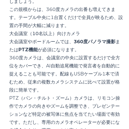
しましょう。
この規模からは、360度カメラの出番も増えてきま
す。テーブル中央に1台置くだけで全員が映るため、設
置の手間が大幅に減ります。
大会議室（10名以上）向けカメラ
大会議室やボードルームでは、
360度パノラマ撮影
ま
たは
PTZ機能
が必須になります。
360度カメラは、会議室の中央に設置するだけで全方
位をカバーでき、AI自動追尾機能で発言者を自動的に
捉えることも可能です。配線もUSBケーブル1本で済
むため、従来の複数カメラシステムに比べて設置が格
段に簡単です。
PTZ（パン・チルト・ズーム）カメラは、リモコン操
作でカメラの向きやズームを調整でき、プレゼンテー
ションなど特定の被写体に焦点を当てたい場面で有効
です。ただし、専用のカメラオペレーターが必要にな