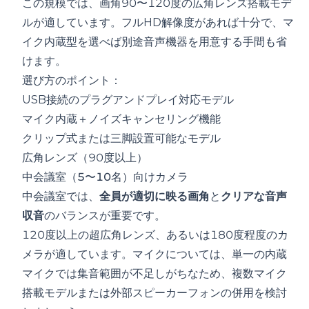
この規模では、画角90〜120度の広角レンズ搭載モデ
ルが適しています。フルHD解像度があれば十分で、マ
イク内蔵型を選べば別途音声機器を用意する手間も省
けます。
選び方のポイント：
USB接続のプラグアンドプレイ対応モデル
マイク内蔵＋ノイズキャンセリング機能
クリップ式または三脚設置可能なモデル
広角レンズ（90度以上）
中会議室（5〜10名）向けカメラ
中会議室では、
全員が適切に映る画角
と
クリアな音声
収音
のバランスが重要です。
120度以上の超広角レンズ、あるいは180度程度のカ
メラが適しています。マイクについては、単一の内蔵
マイクでは集音範囲が不足しがちなため、複数マイク
搭載モデルまたは外部スピーカーフォンの併用を検討