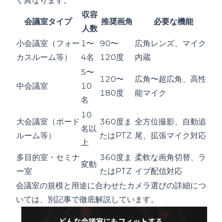
く異なります。
収容
会議室タイプ
推奨画角
必要な機能
人数
小会議室（フォー
1〜
90〜
広角レンズ、マイク
カスルーム等）
4名
120度
内蔵
5〜
120〜
広角〜超広角、高性
中会議室
10
180度
能マイク
名
10
大会議室（ボード
360度ま
全方位撮影、自動追
名以
ルーム等）
たはPTZ
尾、拡張マイク対応
上
多目的室・セミナ
360度ま
柔軟な画角切替、ラ
変動
ー室
たはPTZ
イブ配信対応
会議室の規模と用途に合わせたカメラ選びの詳細
につ
いては、別記事で徹底解説しています。