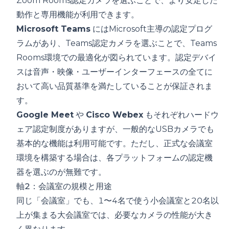
Zoom Rooms認定カメラ
を選ぶことで、より安定した
動作と専用機能が利用できます。
Microsoft Teams
にはMicrosoft主導の認定プログ
ラムがあり、
Teams認定カメラ
を選ぶことで、Teams
Rooms環境での最適化が図られています。認定デバイ
スは音声・映像・ユーザーインターフェースの全てに
おいて高い品質基準を満たしていることが保証されま
す。
Google Meet
や
Cisco Webex
もそれぞれハードウ
ェア認定制度がありますが、一般的なUSBカメラでも
基本的な機能は利用可能です。ただし、正式な会議室
環境を構築する場合は、各プラットフォームの認定機
器を選ぶのが無難です。
軸2：会議室の規模と用途
同じ「会議室」でも、1〜4名で使う小会議室と20名以
上が集まる大会議室では、必要なカメラの性能が大き