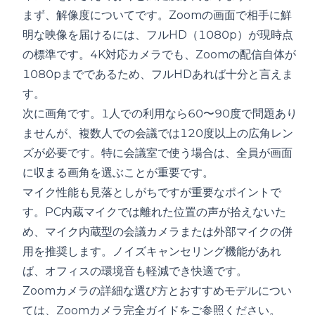
まず、解像度についてです。Zoomの画面で相手に鮮
明な映像を届けるには、フルHD（1080p）が現時点
の標準です。4K対応カメラでも、Zoomの配信自体が
1080pまでであるため、フルHDあれば十分と言えま
す。
次に画角です。1人での利用なら60〜90度で問題あり
ませんが、複数人での会議では120度以上の広角レン
ズが必要です。特に会議室で使う場合は、全員が画面
に収まる画角を選ぶことが重要です。
マイク性能も見落としがちですが重要なポイントで
す。PC内蔵マイクでは離れた位置の声が拾えないた
め、
マイク内蔵型の会議カメラ
または外部マイクの併
用を推奨します。ノイズキャンセリング機能があれ
ば、オフィスの環境音も軽減でき快適です。
Zoomカメラの詳細な選び方とおすすめモデルについ
ては、
Zoomカメラ完全ガイド
をご参照ください。