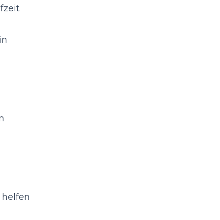
fzeit
in
n
 helfen