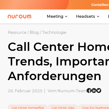
Meeting
Headsets
Resource
/
Blog
/
Technologie
Call Center Home
Trends, Importa
Anforderungen
26. Februar 2025
Vom Nuroum-Team
Call Center Homeoffice
Call Center Jobs
Over Ear Kopfhöre