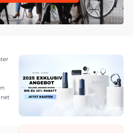
nter
en
gnet
e