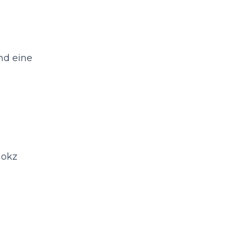
nd eine
hokz