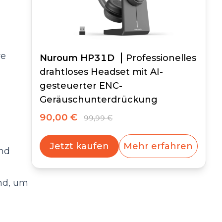
re
Nuroum HP31D
Professionelles
drahtloses Headset mit AI-
gesteuerter ENC-
Geräuschunterdrückung
90,00 €
99,99 €
Jetzt kaufen
Mehr erfahren
und
end, um