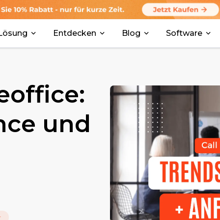
Lösung
Entdecken
Blog
Software
office:
nce und
r