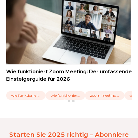
Wie funktioniert Zoom Meeting: Der umfassende
Einsteigerguide für 2026
wie funktioniert zoom meeting
wie funktioniert zoom
zoom meeting beitreten
was 
Starten Sie 2025 richtig – Abonniere