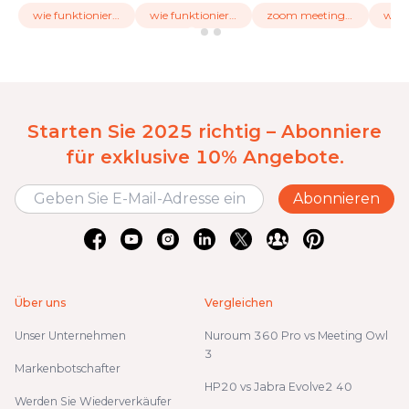
wie funktioniert zoom meeting
wie funktioniert zoom
zoom meeting beitreten
was 
Starten Sie 2025 richtig – Abonniere
für exklusive 10% Angebote.
Abonnieren
Über uns
Vergleichen
Unser Unternehmen
Nuroum 360 Pro vs Meeting Owl
3
Markenbotschafter
HP20 vs Jabra Evolve2 40
Werden Sie Wiederverkäufer