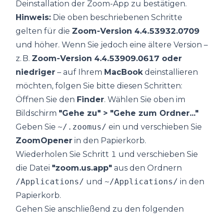
Deinstallation der Zoom-App zu bestätigen.
Hinweis:
Die oben beschriebenen Schritte
gelten für die
Zoom-Version 4.4.53932.0709
und höher. Wenn Sie jedoch eine ältere Version –
z. B.
Zoom-Version 4.4.53909.0617 oder
niedriger
– auf Ihrem
MacBook
deinstallieren
möchten, folgen Sie bitte diesen Schritten:
Öffnen Sie den
Finder
. Wählen Sie oben im
Bildschirm
"Gehe zu" > "Gehe zum Ordner..."
Geben Sie
~/.zoomus/
ein und verschieben Sie
ZoomOpener
in den Papierkorb.
Wiederholen Sie Schritt 1 und verschieben Sie
die Datei
"zoom.us.app"
aus den Ordnern
/Applications/
und
~/Applications/
in den
Papierkorb.
Gehen Sie anschließend zu den folgenden